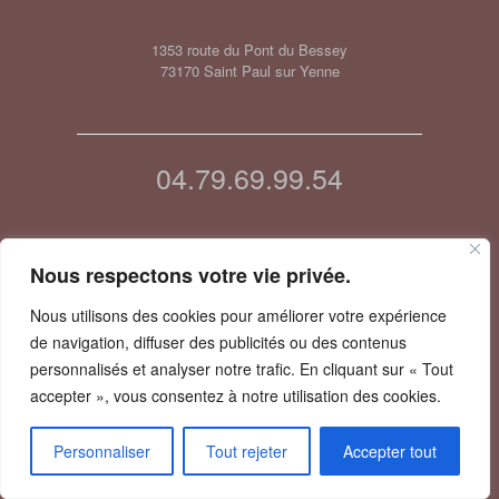
1353 route du Pont du Bessey
73170 Saint Paul sur Yenne
04.79.69.99.54
Nous respectons votre vie privée.
Mentions légales
Nous utilisons des cookies pour améliorer votre expérience
A
SiteOrigin
Theme
de navigation, diffuser des publicités ou des contenus
personnalisés et analyser notre trafic. En cliquant sur « Tout
accepter », vous consentez à notre utilisation des cookies.
Personnaliser
Tout rejeter
Accepter tout